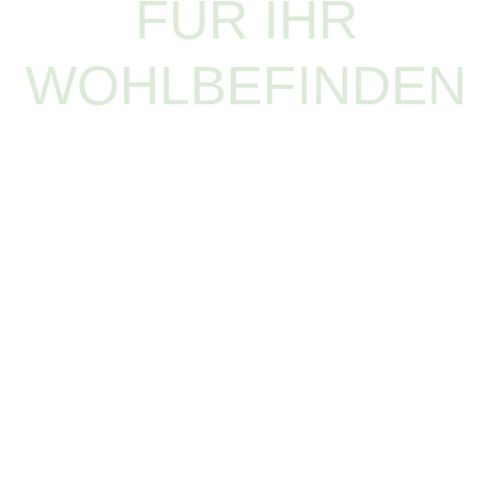
FÜR IHR
WOHLBEFINDEN
Ab sofort freue ich mich, Sie in den neuen Räumlichkeiten
in der
Bölschestraße 50
– nur wenige Meter vom
bisherigen Standort in der Bölschestraße 99 – willkommen
zu heißen. Freuen Sie sich auf ein stilvolles Umfeld, in dem
Qualität, Ästhetik und Wohlbefinden weiterhin im
Mittelpunkt stehen.